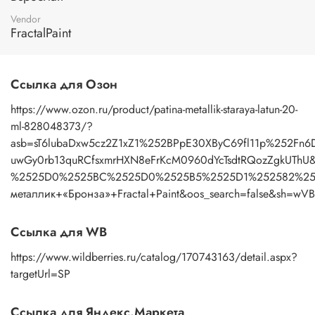
Vendor
FractalPaint
Ссылка для Озон
https://www.ozon.ru/product/patina-metallik-staraya-latun-20-
ml-828048373/?
asb=sT6lubaDxw5cz2Z1xZ1%252BPpE30XByC69fl11p%252Fn
uwGy0rb13quRCfsxmrHXN8eFrKcM0960dYcTsdtRQozZgkUThU
%2525D0%2525BC%2525D0%2525B5%2525D1%252582%252
металлик+«Бронза»+Fractal+Paint&oos_search=false&sh=w
Ссылка для WB
https://www.wildberries.ru/catalog/170743163/detail.aspx?
targetUrl=SP
Ссылка для Яндекс.Маркета