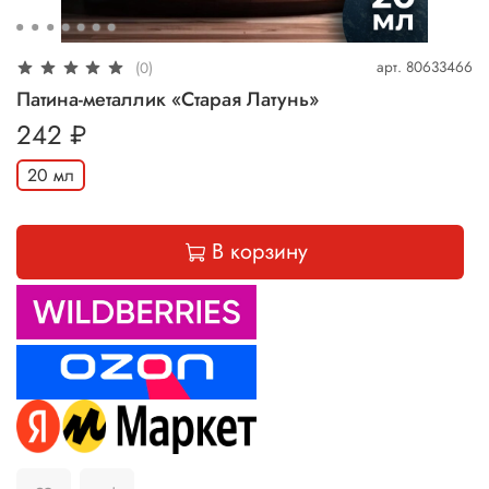
арт.
80633466
(0)
Патина-металлик «Старая Латунь»
242 ₽
20 мл
В корзину