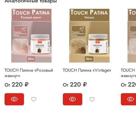
Аналогичные товары
TOUCH Патина «Розовый
TOUCH Патина «Vintage»
TOUCH 
жемчуг»
жемчуг
220 ₽
220 ₽
22
От
От
От