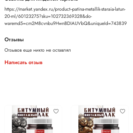
https://market.yandex.ru/product--patina-metallik-staraia-latun-
20-ml/60123275?sku=102732369328&do-
waremd5=cm2M8cvnbu9HwnBDIAUVbQ&uniqueId=743839
Отзывы
Отзывов еще никто не оставлял
Написать отзыв