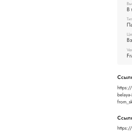
пигме
Вы
В 
обраб
лаком
Ти
П
Це
В
Ve
Fr
Ссыл
https:/
belaya
from_s
Ссыл
https: