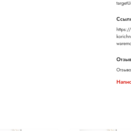
targetU
Ссылк
https:/
korich
warem
Отзы
Отзыво
Напис