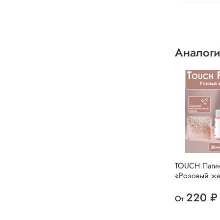
Аналоги
TOUCH Пати
«Розовый же
220 ₽
От