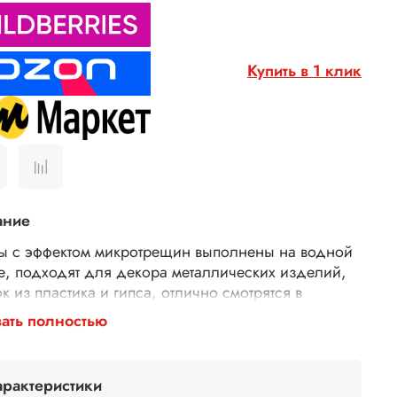
Купить в 1 клик
ание
ы с эффектом микротрещин выполнены на водной
е, подходят для декора металлических изделий,
к из пластика и гипса, отлично смотрятся в
ьерной живописи, используются в перекраске
ать полностью
и.
товка поверхности:
перед использованием патин
арактеристики
тся очистить поверхность от грязи и пыли. Патины