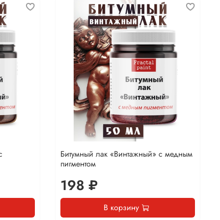
с
Битумный лак «Винтажный» с медным
пигментом
198 ₽
В корзину