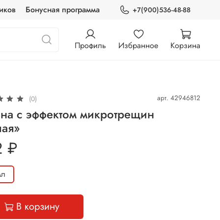
иков
Бонусная программа
+7(900)536-48-88
Профиль
Избранное
Корзина
арт.
42946812
(0)
ина с эффектом микротрещин
лая»
2 ₽
мл
В корзину