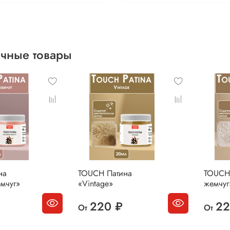
чные товары
на
TOUCH Патина
TOUCH
мчуг»
«Vintage»
жемчуг
220 ₽
22
От
От