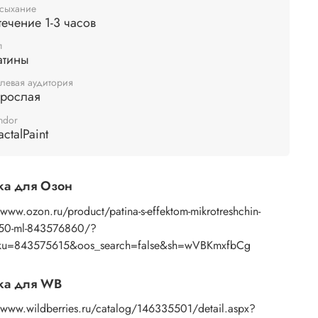
нт. В качестве финишного покрытия поверхность,
сыхание
течение 1-3 часов
отанную патиной, можно закрепить
акриловым
или залить эпоксидной смолой.
п
атины
левая аудитория
зрослая
ndor
actalPaint
ка для Озон
/www.ozon.ru/product/patina-s-effektom-mikrotreshchin-
-50-ml-843576860/?
ku=843575615&oos_search=false&sh=wVBKmxfbCg
ка для WB
//www.wildberries.ru/catalog/146335501/detail.aspx?