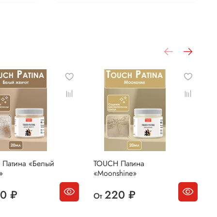
 Патина «Белый
TOUCH Патина
T
»
«Moonshine»
«
0 ₽
220 ₽
От
О