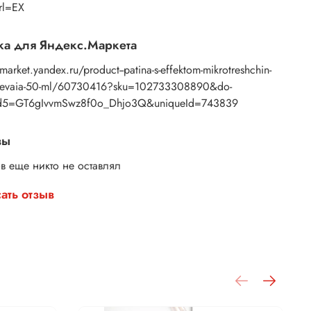
rl=EX
а для Яндекс.Маркета
/market.yandex.ru/product--patina-s-effektom-mikrotreshchin-
nevaia-50-ml/60730416?sku=102733308890&do-
d5=GT6gIvvmSwz8f0o_Dhjo3Q&uniqueId=743839
вы
в еще никто не оставлял
ать отзыв