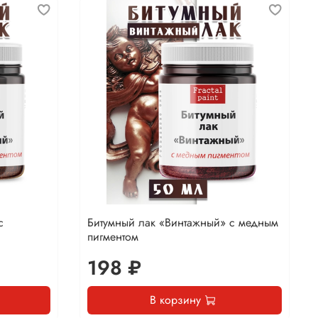
с
Битумный лак «Винтажный» с медным
пигментом
198 ₽
В корзину