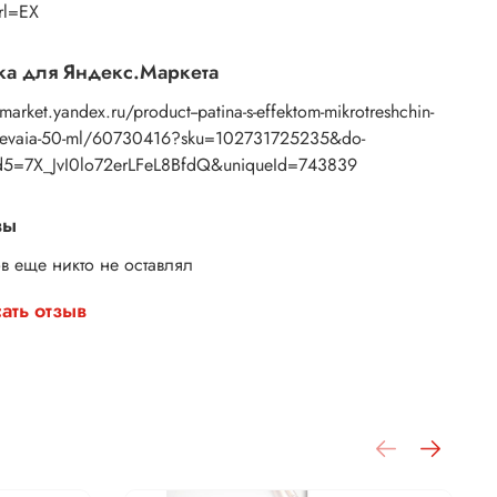
rl=EX
а для Яндекс.Маркета
/market.yandex.ru/product--patina-s-effektom-mikrotreshchin-
nevaia-50-ml/60730416?sku=102731725235&do-
5=7X_JvI0lo72erLFeL8BfdQ&uniqueId=743839
вы
в еще никто не оставлял
ать отзыв