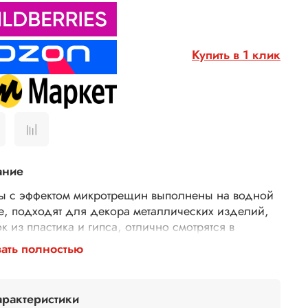
Купить в 1 клик
ание
ы с эффектом микротрещин выполнены на водной
е, подходят для декора металлических изделий,
к из пластика и гипса, отлично смотрятся в
ьерной живописи, используются в перекраске
ать полностью
и.
товка поверхности:
перед использованием патин
арактеристики
тся очистить поверхность от грязи и пыли. Патины