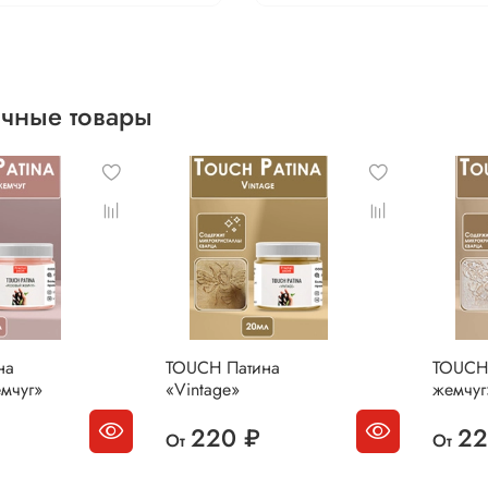
чные товары
на
TOUCH Патина
TOUCH
мчуг»
«Vintage»
жемчуг
220 ₽
22
От
От