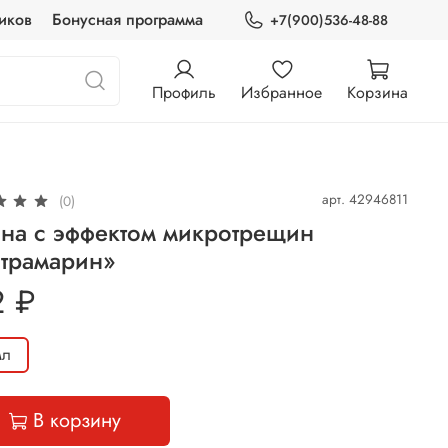
иков
Бонусная программа
+7(900)536-48-88
Профиль
Избранное
Корзина
арт.
42946811
(0)
ина с эффектом микротрещин
ьтрамарин»
2 ₽
мл
В корзину