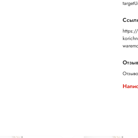
targetU
Ссылк
https:/
korich
waremd
Отзы
Отзыво
Напис