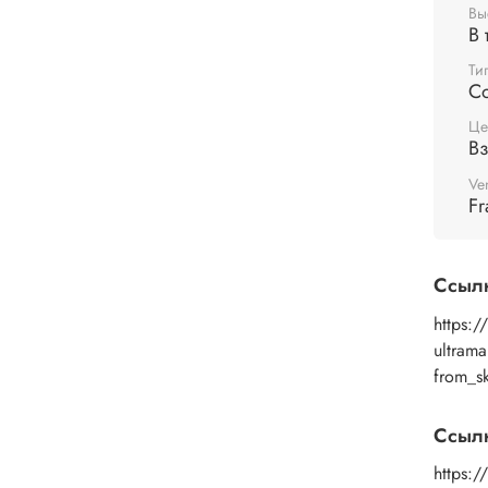
пигме
Вы
В 
обраб
лаком
Ти
С
Це
В
Ve
Fr
Ссыл
https:/
ultram
from_s
Ссыл
https: