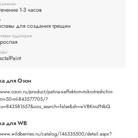
нт. В качестве финишного покрытия поверхность,
сыхание
течение 1-3 часов
отанную патиной, можно закрепить
акриловым
или залить эпоксидной смолой.
п
оставы для создания трещин
левая аудитория
зрослая
ndor
actalPaint
ка для Озон
/www.ozon.ru/product/patina-s-effektom-mikrotreshchin-
arin-50-ml-843577705/?
ku=843581657&oos_search=false&sh=wVBKmzfNbQ
ка для WB
//www.wildberries.ru/catalog/146335500/detail.aspx?