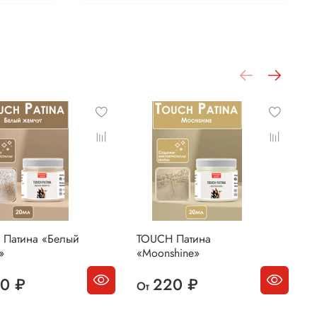
 Патина «Белый
TOUCH Патина
T
»
«Moonshine»
«
0 ₽
220 ₽
От
О