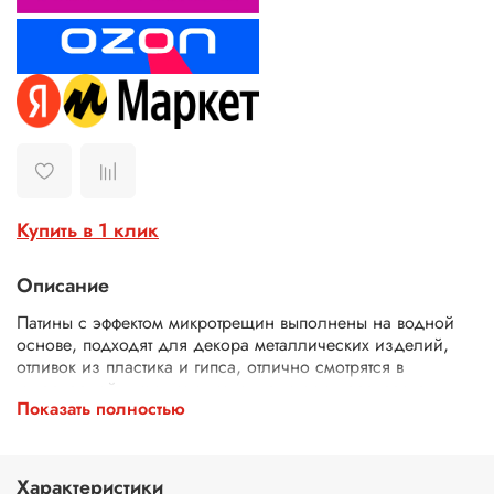
Купить в 1 клик
Описание
Патины с эффектом микротрещин выполнены на водной
основе, подходят для декора металлических изделий,
отливок из пластика и гипса, отлично смотрятся в
интерьерной живописи, используются в перекраске
Показать полностью
мебели.
Подготовка поверхности:
перед использованием патин
требуется очистить поверхность от грязи и пыли. Патины
Характеристики