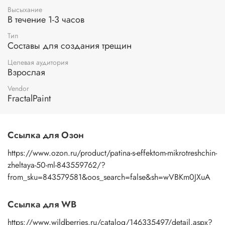
Высыхание
В течение 1-3 часов
Тип
Составы для создания трещин
Целевая аудитория
Взрослая
Vendor
FractalPaint
Ссылка для Озон
https://www.ozon.ru/product/patina-s-effektom-mikrotreshchin-
zheltaya-50-ml-843559762/?
from_sku=843579581&oos_search=false&sh=wVBKm0JXuA
Ссылка для WB
https://www.wildberries.ru/catalog/146335497/detail.aspx?