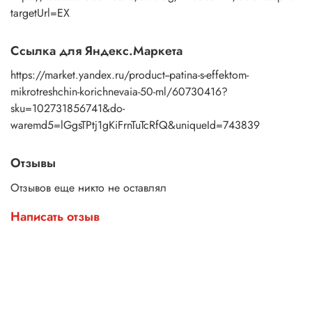
targetUrl=EX
Ссылка для Яндекс.Маркета
https://market.yandex.ru/product--patina-s-effektom-
mikrotreshchin-korichnevaia-50-ml/60730416?
sku=102731856741&do-
waremd5=lGgsTPtj1gKiFrnTuTcRfQ&uniqueId=743839
Отзывы
Отзывов еще никто не оставлял
Написать отзыв