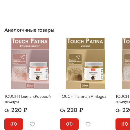
Аналогичные товары
TOUCH Патина «Розовый
TOUCH Патина «Vintage»
TOUCH 
жемчуг»
жемчуг
220 ₽
220 ₽
22
От
От
От