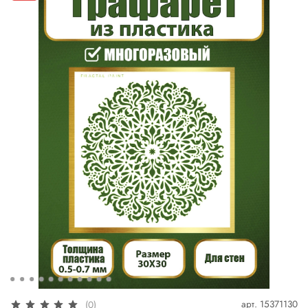
арт.
15371130
(0)