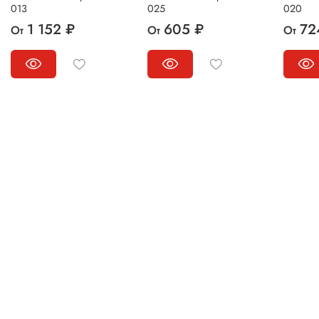
013
025
020
1 152 ₽
605 ₽
72
От
От
От