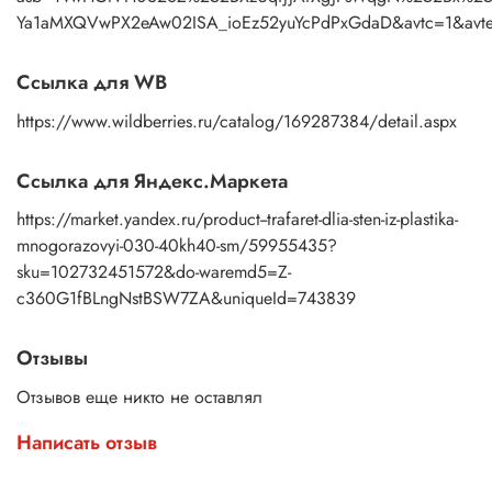
Ya1aMXQVwPX2eAw02ISA_ioEz52yuYcPdPxGdaD&avtc=1&avte=
Ссылка для WB
https://www.wildberries.ru/catalog/169287384/detail.aspx
Ссылка для Яндекс.Маркета
https://market.yandex.ru/product--trafaret-dlia-sten-iz-plastika-
mnogorazovyi-030-40kh40-sm/59955435?
sku=102732451572&do-waremd5=Z-
c360G1fBLngNstBSW7ZA&uniqueId=743839
Отзывы
Отзывов еще никто не оставлял
Написать отзыв