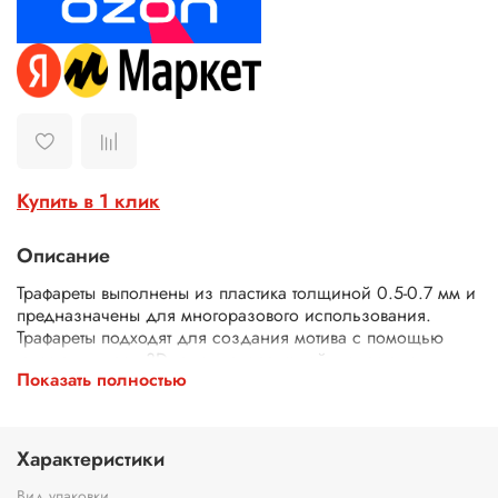
Купить в 1 клик
Описание
Трафареты выполнены из пластика толщиной 0.5-0.7 мм и
предназначены для многоразового использования.
Трафареты подходят для создания мотива с помощью
текстурных паст, 3D геля, декоративной штукатурки,
Показать полностью
шпатлевки. Трафареты подходят для декора различных
поверхностей (плоская керамика, плитка, мебель, панно),
использования в технике декупаж и скрапбукинг. В
зависимости от используемых материалов можно
Характеристики
применять трафарет для стен и иных поверхностей как
внутри помещений, так и для наружных уличных работ.
Вид упаковки