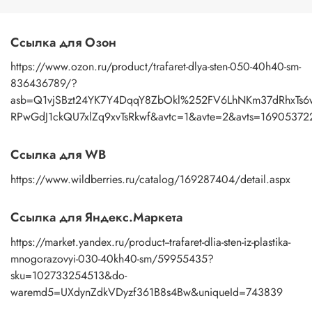
Ссылка для Озон
https://www.ozon.ru/product/trafaret-dlya-sten-050-40h40-sm-
836436789/?
asb=Q1vjSBzt24YK7Y4DqqY8ZbOkl%252FV6LhNKm37dRhxTs6w
RPwGdJ1ckQU7xlZq9xvTsRkwf&avtc=1&avte=2&avts=16905372
Ссылка для WB
https://www.wildberries.ru/catalog/169287404/detail.aspx
Ссылка для Яндекс.Маркета
https://market.yandex.ru/product--trafaret-dlia-sten-iz-plastika-
mnogorazovyi-030-40kh40-sm/59955435?
sku=102733254513&do-
waremd5=UXdynZdkVDyzf361B8s4Bw&uniqueId=743839