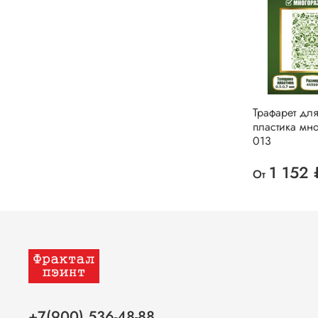
Трафарет для
пластика мн
013
1 152 
От
+7(900) 536-48-88