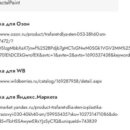
actalPaint
енение:
нанесение узора осуществляется пастой с
ью мастихина или шпателя. После работы
ть трафарет под теплой водой с моющим
ка для Озон
твом, затем просушить бумажным полотенцем.
/www.ozon.ru/product/trafaret-dlya-sten-053-38h60-sm-
7472/?
DSlzgMbbXaX7jnwf%252BPdjb7gMCTxGNwM0SGk1VGV2MM%253
70lEhDCEkGwrofEK&avtc=1&avte=2&avts=1690537438&keywords
ка для WB
//www.wildberries.ru/catalog/169287958/detail.aspx
а для Яндекс.Маркета
market.yandex.ru/product--trafaret-dlia-sten-iz-plastika-
azovyi-030-40kh40-sm/59955435?sku=102731471086&do-
d5=fToHSSAwyerERxYJzSyCTQ&uniqueId=743839