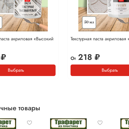
 паста акриловая «Высокий
Текстурная паста акриловая
 ₽
218 ₽
От
Выбрать
Выбрать
чные товары