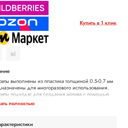
Купить в 1 клик
ание
реты выполнены из пластика толщиной 0.5-0.7 мм
дназначены для многоразового использования.
реты подходят для создания мотива с помощью
рных паст, 3D геля, декоративной штукатурки,
ать полностью
евки. Трафареты подходят для декора различных
хностей (плоская керамика, плитка, мебель,
), использования в технике декупаж и скрапбукинг.
арактеристики
исимости от используемых материалов можно