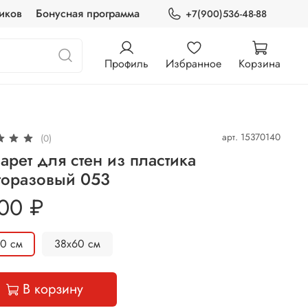
иков
Бонусная программа
+7(900)536-48-88
Профиль
Избранное
Корзина
арт.
15370140
(0)
арет для стен из пластика
горазовый 053
00 ₽
80 см
38х60 см
В корзину