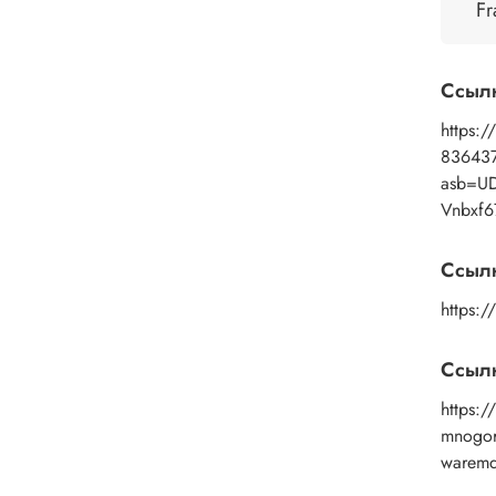
Fr
Прим
помощ
промы
Ссыл
средс
https:/
83643
asb=U
Vnbxf6
Ссыл
https:
Ссылк
https://
mnogor
warem