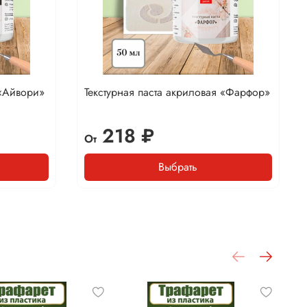
 «Айвори»
Текстурная паста акриловая «Фарфор»
218 ₽
От
Выбрать