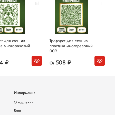
ет для стен из
Трафарет для стен из
Т
ка многоразовый
пластика многоразовый
п
009
0
4 ₽
508 ₽
От
О
Информация
О компании
Блог