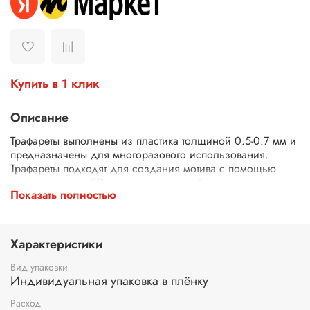
Купить в 1 клик
Описание
Трафареты выполнены из пластика толщиной 0.5-0.7 мм и
предназначены для многоразового использования.
Трафареты подходят для создания мотива с помощью
текстурных паст, 3D геля, декоративной штукатурки,
Показать полностью
шпатлевки. Трафареты подходят для декора различных
поверхностей (плоская керамика, плитка, мебель, панно),
использования в технике декупаж и скрапбукинг. В
зависимости от используемых материалов можно
Характеристики
применять трафарет для стен и иных поверхностей как
внутри помещений, так и для наружных уличных работ.
Вид упаковки
Безрамочные трафареты для стен позволяют создать
Индивидуальная упаковка в плёнку
отделку на поверхностях разной площади и размера,
Расход
просто необходимо выполнять работу фрагментами,