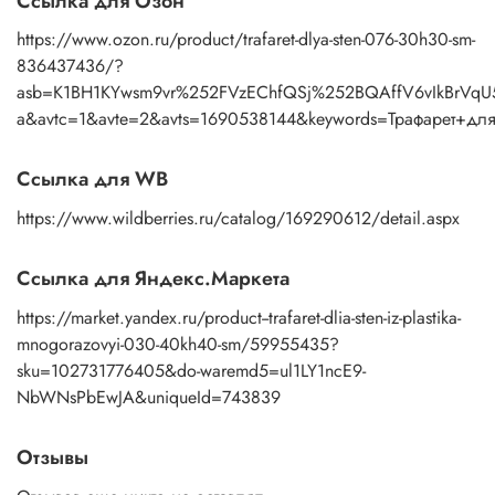
Ссылка для Озон
https://www.ozon.ru/product/trafaret-dlya-sten-076-30h30-sm-
836437436/?
asb=K1BH1KYwsm9vr%252FVzEChfQSj%252BQAffV6vIkBrVqU
a&avtc=1&avte=2&avts=1690538144&keywords=Трафарет+для+
Ссылка для WB
https://www.wildberries.ru/catalog/169290612/detail.aspx
Ссылка для Яндекс.Маркета
https://market.yandex.ru/product--trafaret-dlia-sten-iz-plastika-
mnogorazovyi-030-40kh40-sm/59955435?
sku=102731776405&do-waremd5=ul1LY1ncE9-
NbWNsPbEwJA&uniqueId=743839
Отзывы